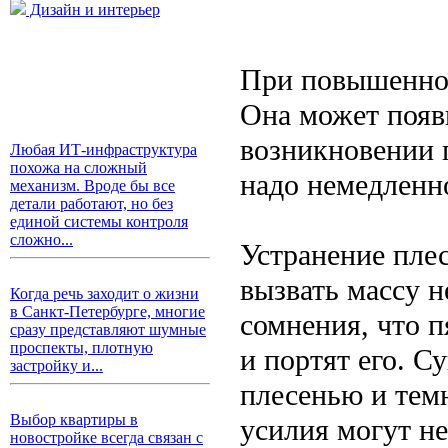
Дизайн и интерьер
При повышенной
Она может появ
возникновении 
Любая ИТ-инфраструктура
похожа на сложный
надо немедленно
механизм. Вроде бы все
детали работают, но без
единой системы контроля
сложно...
Устранение пле
вызвать массу 
Когда речь заходит о жизни
в Санкт-Петербурге, многие
сомнения, что п
сразу представляют шумные
проспекты, плотную
и портят его. С
застройку и...
плесенью и тем
Выбор квартиры в
усилия могут не
новостройке всегда связан с