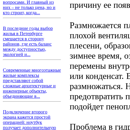
вопросами. И главный из
причину ее появ
них – не только цена, но и
кто строит, когда...
Размножается пл
В последние годы выбор
плохой вентиля
жилья в Петербурге
смещается в сторону
плесени, образо
районов, где есть баланс
между доступностью,
зимнее время, 
экологией и...
перемены внутр
Современные многоэтажные
или конденсат. 
жилые комплексы
представляют собой
размножаться. 
сложные архитектурные и
инженерные объекты,
предотвратить п
объединяющие в...
подойдет пенопл
Подключение второго
экрана кажется простой
операцией: ноутбук
Проблема в гид
получает дополнительную