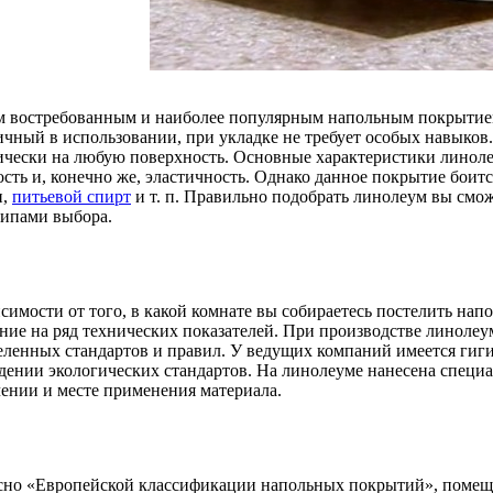
 востребованным и наиболее популярным напольным покрытием
ичный в использовании, при укладке не требует особых навыко
ически на любую поверхность. Основные характеристики линолеум
ость и, конечно же, эластичность. Однако данное покрытие боит
н,
питьевой спирт
и т. п. Правильно подобрать линолеум вы смож
ипами выбора.
симости от того, в какой комнате вы собираетесь постелить нап
ние на ряд технических показателей. При производстве линоле
еленных стандартов и правил. У ведущих компаний имеется гиги
дении экологических стандартов. На линолеуме нанесена специал
чении и месте применения материала.
сно «Европейской классификации напольных покрытий», помещ