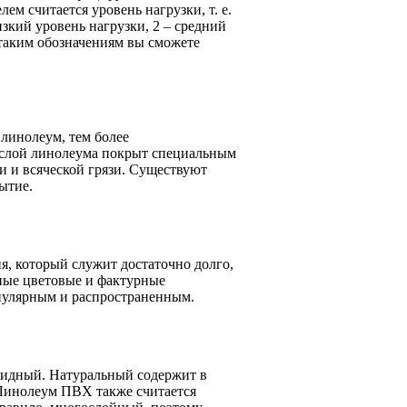
м считается уровень нагрузки, т. е.
изкий уровень нагрузки, 2 – средний
 таким обозначениям вы сможете
 линолеум, тем более
 слой линолеума покрыт специальным
и и всяческой грязи. Существуют
ытие.
я, который служит достаточно долго,
ные цветовые и фактурные
опулярным и распространенным.
ридный. Натуральный содержит в
 Линолеум ПВХ также считается