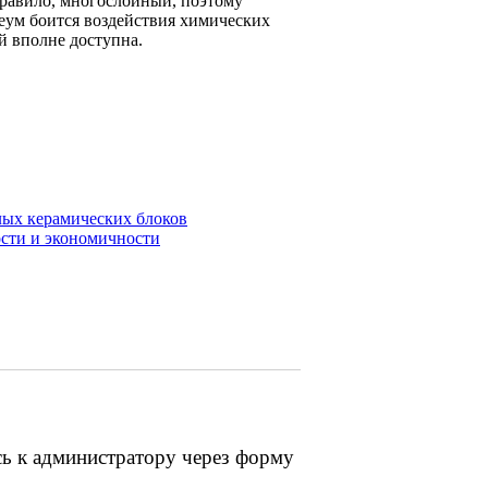
правило, многослойный, поэтому
еум боится воздействия химических
й вполне доступна.
лых керамических блоков
ости и экономичности
сь к администратору через форму