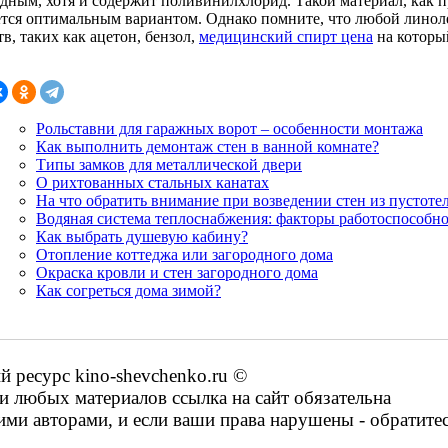
едным, хотя и содержит поливинилхлорид. Такой материал, как 
ется оптимальным вариантом. Однако помните, что любой линол
в, таких как ацетон, бензол,
медицинский спирт цена
на которы
Рольставни для гаражных ворот – особенности монтажа
Как выполнить демонтаж стен в ванной комнате?
Типы замков для металлической двери
О рихтованных стальных канатах
На что обратить внимание при возведении стен из пустоте
Водяная система теплоснабжения: факторы работоспособн
Как выбрать душевую кабину?
Отопление коттеджа или загородного дома
Окраска кровли и стен загородного дома
Как согреться дома зимой?
ресурс kino-shevchenko.ru ©
 любых материалов ссылка на сайт обязательна
ими авторами, и если ваши права нарушены - обратите