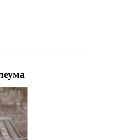
леума