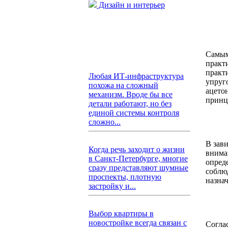
Дизайн и интерьер
Самым
практ
практ
Любая ИТ-инфраструктура
упруг
похожа на сложный
ацето
механизм. Вроде бы все
принц
детали работают, но без
единой системы контроля
сложно...
В зави
Когда речь заходит о жизни
внима
в Санкт-Петербурге, многие
опред
сразу представляют шумные
соблю
проспекты, плотную
назна
застройку и...
Выбор квартиры в
новостройке всегда связан с
Согла