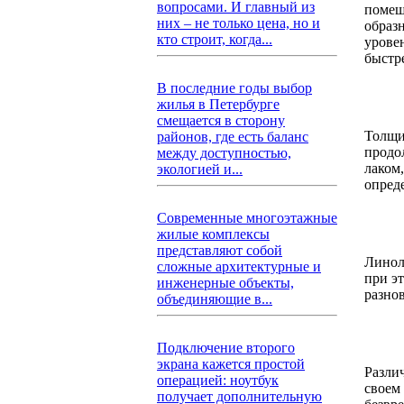
вопросами. И главный из
помещ
них – не только цена, но и
образн
кто строит, когда...
урове
быстр
В последние годы выбор
жилья в Петербурге
смещается в сторону
Толщи
районов, где есть баланс
продо
между доступностью,
лаком
экологией и...
опред
Современные многоэтажные
жилые комплексы
представляют собой
Линол
сложные архитектурные и
при э
инженерные объекты,
разно
объединяющие в...
Подключение второго
экрана кажется простой
Разли
операцией: ноутбук
своем
получает дополнительную