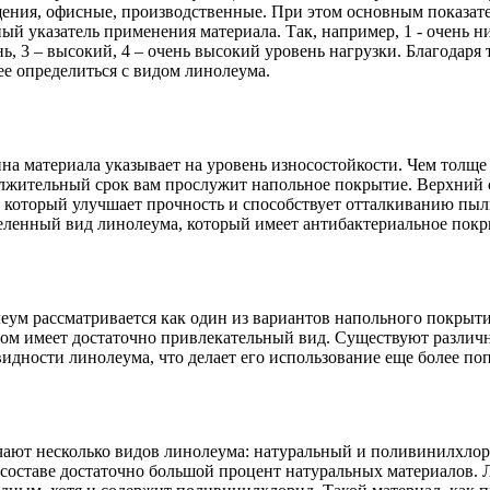
ения, офисные, производственные. При этом основным показателе
ый указатель применения материала. Так, например, 1 - очень н
нь, 3 – высокий, 4 – очень высокий уровень нагрузки. Благодаря
ее определиться с видом линолеума.
на материала указывает на уровень износостойкости. Чем толще
лжительный срок вам прослужит напольное покрытие. Верхний
, который улучшает прочность и способствует отталкиванию пыл
еленный вид линолеума, который имеет антибактериальное покр
еум рассматривается как один из вариантов напольного покрыти
том имеет достаточно привлекательный вид. Существуют различ
видности линолеума, что делает его использование еще более п
чают несколько видов линолеума: натуральный и поливинилхло
 составе достаточно большой процент натуральных материалов.