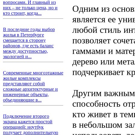
вопросами. И главный из
Одним из основ
них – не только цена, но и
кто строит, когда...
является ее уни
любой стиль инт
В последние годы выбор
жилья в Петербурге
позволяет соче
смещается в сторону
районов, где есть баланс
гаммами и мате
между доступностью,
экологией и...
дерево или мета
подчеркивает к
Современные многоэтажные
жилые комплексы
представляют собой
сложные архитектурные и
Другим важным 
инженерные объекты,
объединяющие в...
способность отр
кто живет в те
Подключение второго
экрана кажется простой
в небольшом за
операцией: ноутбук
получает дополнительную