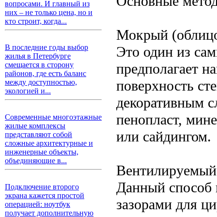
Основные метод
вопросами. И главный из
них – не только цена, но и
кто строит, когда...
Мокрый (облиц
В последние годы выбор
Это один из са
жилья в Петербурге
предполагает н
смещается в сторону
районов, где есть баланс
поверхность ст
между доступностью,
экологией и...
декоративным с
пенопласт, мине
Современные многоэтажные
жилые комплексы
или сайдингом.
представляют собой
сложные архитектурные и
инженерные объекты,
объединяющие в...
Вентилируемый
Данный способ 
Подключение второго
экрана кажется простой
зазорами для ци
операцией: ноутбук
получает дополнительную