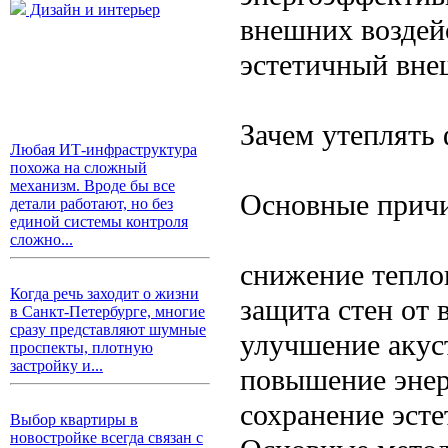
Дизайн и интерьер
внешних воздей
эстетичный вне
Зачем утеплять 
Любая ИТ-инфраструктура
похожа на сложный
механизм. Вроде бы все
Основные причи
детали работают, но без
единой системы контроля
сложно...
снижение теплоп
Когда речь заходит о жизни
защита стен от 
в Санкт-Петербурге, многие
сразу представляют шумные
улучшение акус
проспекты, плотную
застройку и...
повышение энер
сохранение эсте
Выбор квартиры в
новостройке всегда связан с