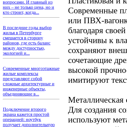
Пластиковая и 
вопросами. И главный из
них – не только цена, но и
Современные пл
кто строит, когда...
или ПВХ-вагонк
В последние годы выбор
благодаря своей
жилья в Петербурге
устойчивы к вла
смещается в сторону
районов, где есть баланс
сохраняют внеш
между доступностью,
экологией и...
сочетающие дре
высокой прочно
Современные многоэтажные
жилые комплексы
имитируют текс
представляют собой
сложные архитектурные и
инженерные объекты,
объединяющие в...
Металлическая 
Для создания с
Подключение второго
экрана кажется простой
используют мет
операцией: ноутбук
получает дополнительную