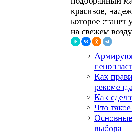
подобранный ма
красивое, наде
которое станет
на свежем возду
Армирующ
пеноплас
Как прави
рекоменд
Как сдел
Что такое
Основные 
выбора