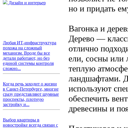
Дизайн и интерьер
но и придать е
Вагонка и дерев
Дерево — класс
Любая ИТ-инфраструктура
отлично подходи
похожа на сложный
механизм. Вроде бы все
ели, сосны или 
детали работают, но без
единой системы контроля
теплую атмосфе
сложно...
ландшафтами. Д
Когда речь заходит о жизни
используют спе
в Санкт-Петербурге, многие
сразу представляют шумные
обеспечить вен
проспекты, плотную
застройку и...
древесины и по
Выбор квартиры в
новостройке всегда связан с