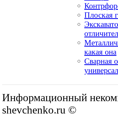
Контрфор
Плоская 
Экскавато
отличите
Металличе
какая она
Сварная о
универсал
Информационный некомм
shevchenko.ru ©