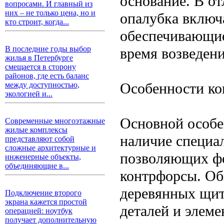
основание. В о
вопросами. И главный из
них – не только цена, но и
опалубка включ
кто строит, когда...
обеспечивающие
В последние годы выбор
время возведени
жилья в Петербурге
смещается в сторону
районов, где есть баланс
Особенности ко
между доступностью,
экологией и...
Основной особе
Современные многоэтажные
жилые комплексы
наличие специа
представляют собой
сложные архитектурные и
позволяющих ф
инженерные объекты,
объединяющие в...
контрфорсы. Об
деревянных щит
Подключение второго
экрана кажется простой
деталей и элем
операцией: ноутбук
получает дополнительную