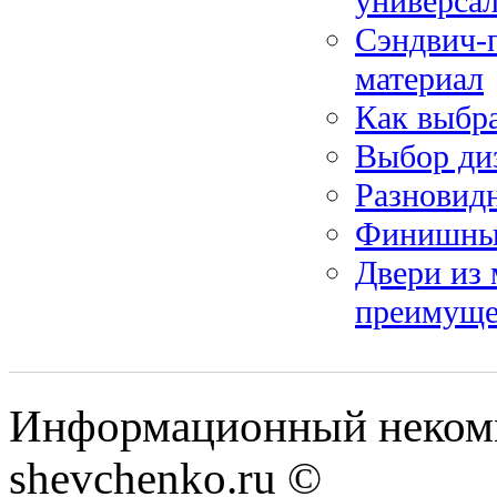
универсал
Сэндвич-
материал
Как выбра
Выбор ди
Разновидн
Финишные
Двери из 
преимуще
Информационный некомм
shevchenko.ru ©