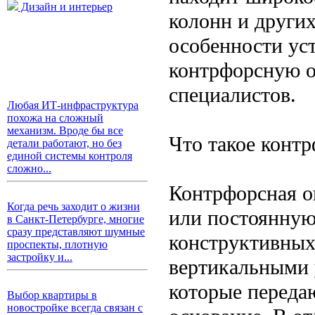
Дизайн и интерьер
колонн и других
особенности ус
контрфорсную о
специалистов.
Любая ИТ-инфраструктура
похожа на сложный
механизм. Вроде бы все
Что такое конт
детали работают, но без
единой системы контроля
сложно...
Контрфорсная о
Когда речь заходит о жизни
или постоянную
в Санкт-Петербурге, многие
сразу представляют шумные
конструктивных
проспекты, плотную
застройку и...
вертикальными 
которые переда
Выбор квартиры в
новостройке всегда связан с