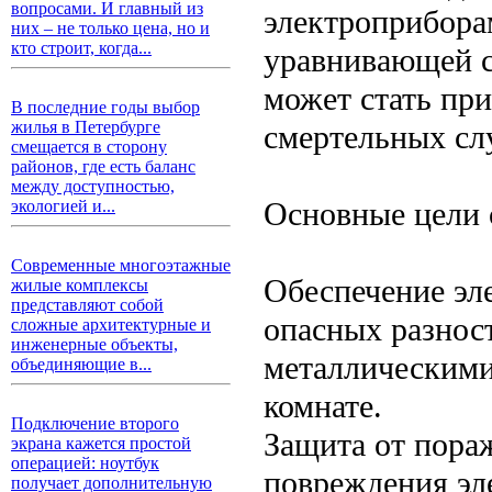
вопросами. И главный из
электроприбора
них – не только цена, но и
кто строит, когда...
уравнивающей с
может стать пр
В последние годы выбор
жилья в Петербурге
смертельных сл
смещается в сторону
районов, где есть баланс
между доступностью,
Основные цели 
экологией и...
Современные многоэтажные
Обеспечение эл
жилые комплексы
представляют собой
опасных разнос
сложные архитектурные и
инженерные объекты,
металлическими
объединяющие в...
комнате.
Подключение второго
Защита от пора
экрана кажется простой
операцией: ноутбук
повреждения эл
получает дополнительную