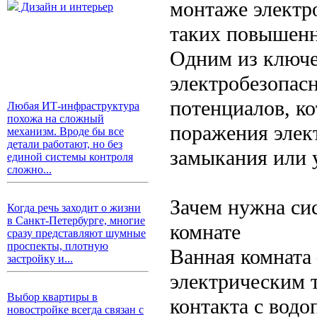
монтаже электр
Дизайн и интерьер
таких повышенн
Одним из ключе
электробезопасн
потенциалов, ко
Любая ИТ-инфраструктура
похожа на сложный
поражения элек
механизм. Вроде бы все
детали работают, но без
замыкания или 
единой системы контроля
сложно...
Зачем нужна си
Когда речь заходит о жизни
в Санкт-Петербурге, многие
комнате
сразу представляют шумные
проспекты, плотную
Ванная комната
застройку и...
электрическим 
Выбор квартиры в
контакта с вод
новостройке всегда связан с