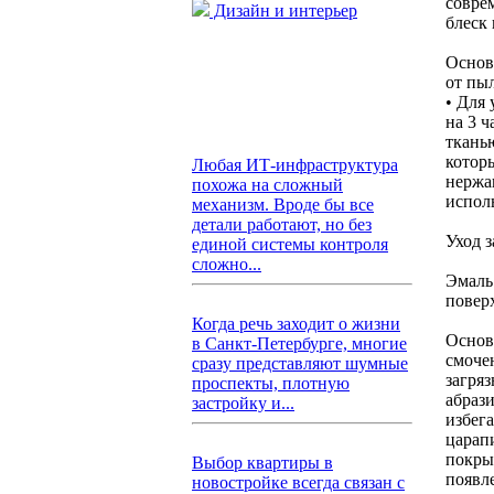
совре
Дизайн и интерьер
блеск 
Основ
от пы
• Для 
на 3 
ткань
котор
Любая ИТ-инфраструктура
нержа
похожа на сложный
испол
механизм. Вроде бы все
детали работают, но без
Уход з
единой системы контроля
сложно...
Эмаль
поверх
Когда речь заходит о жизни
Основ
в Санкт-Петербурге, многие
смоче
сразу представляют шумные
загря
проспекты, плотную
абраз
застройку и...
избег
царап
покры
Выбор квартиры в
появл
новостройке всегда связан с