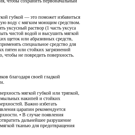
ия, чтобы сохранить первоначальный
гкой губкой — это поможет избавиться
плую воду с мягким моющим средством.
ть уксусный раствор (1 часть уксуса
мыть чистой водой и высушить мягкой
ких щеток или абразивных средств,
применять специальное средство для
х пятен или стойких загрязнений
ю, чтобы не повредить поверхность.
ков благодаря своей гладкой
и.
верхность мягкой губкой или тряпкой,
я мыльных накипей и стойких
ерхностей. Важно избегать
явления царапин рекомендуется
рхности. • В случае появления
дотвратить дальнейшее разрушение
й мягкой тканью для предотвращения