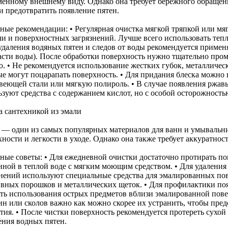
менному внешнему виду. Однако она требует бережного обращен
и предотвратить появление пятен.
ные рекомендации: • Регулярная очистка мягкой тряпкой или мя
ли и поверхностных загрязнений. Лучше всего использовать те
удаления водяных пятен и следов от воды рекомендуется применя
части воды). После обработки поверхность нужно тщательно про
ю. • Не рекомендуется использование жестких губок, металличес
ые могут поцарапать поверхность. • Для придания блеска можно 
веющей стали или мягкую полироль. • В случае появления ржавы
ьзуют средства с содержанием кислот, но с особой осторожность
а сантехникой из эмали
 — один из самых популярных материалов для ванн и умывальни
ности и легкости в уходе. Однако она также требует аккуратност
ные советы: • Для ежедневной очистки достаточно протирать по
нной в теплой воде с мягким моющим средством. • Для удалени
знений используют специальные средства для эмалированных пов
ивных порошков и металлических щеток. • Для профилактики по
ать использования острых предметов вблизи эмалированной пове
ин или сколов важно как можно скорее их устранить, чтобы пре
тия. • После чистки поверхность рекомендуется протереть сухо
ения водных пятен.