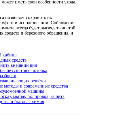
может иметь свои особенности ухода.
са позволяет сохранить их
комфорт в использовании. Соблюдение
омната всегда будет выглядеть чистой
х средств и бережного обращения, и
й кабины
одных средств
ранить внешний вид
ы без снятия с потолка
разборки
роулавливающих решёток
е методы и современные средства
 посудомоечной машины
оска): мытьё, полировка, защита
дства и бытовая химия