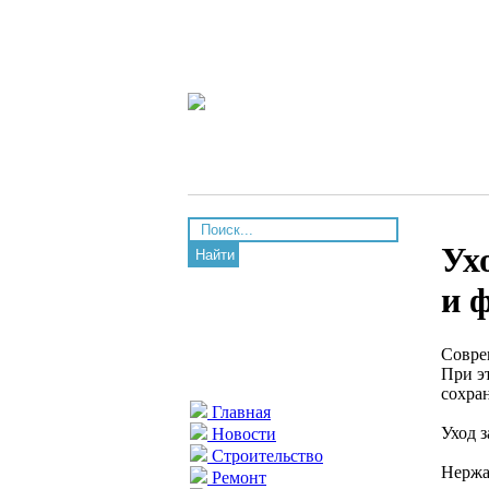
Ух
Найти
и 
Совре
При э
сохра
Главная
Уход 
Новости
Строительство
Нержа
Ремонт