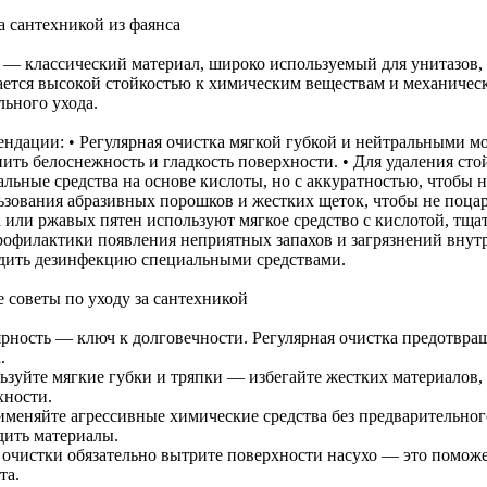
а сантехникой из фаянса
 — классический материал, широко используемый для унитазов,
ается высокой стойкостью к химическим веществам и механичес
льного ухода.
ендации: • Регулярная очистка мягкой губкой и нейтральными 
нить белоснежность и гладкость поверхности. • Для удаления ст
льные средства на основе кислоты, но с аккуратностью, чтобы н
ьзования абразивных порошков и жестких щеток, чтобы не поцара
 или ржавых пятен используют мягкое средство с кислотой, тщат
рофилактики появления неприятных запахов и загрязнений внутр
дить дезинфекцию специальными средствами.
 советы по уходу за сантехникой
ярность — ключ к долговечности. Регулярная очистка предотвра
.
ьзуйте мягкие губки и тряпки — избегайте жестких материалов,
хности.
именяйте агрессивные химические средства без предварительно
дить материалы.
 очистки обязательно вытрите поверхности насухо — это поможе
та.