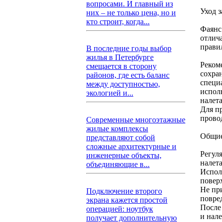
вопросами. И главный из
Уход з
них – не только цена, но и
кто строит, когда...
Фаянс
отлич
прави
В последние годы выбор
жилья в Петербурге
Реком
смещается в сторону
сохра
районов, где есть баланс
специа
между доступностью,
испол
экологией и...
налета
Для п
прово
Современные многоэтажные
жилые комплексы
Общие
представляют собой
сложные архитектурные и
Регул
инженерные объекты,
налета
объединяющие в...
Испол
повер
Не пр
Подключение второго
повре
экрана кажется простой
После
операцией: ноутбук
и нале
получает дополнительную