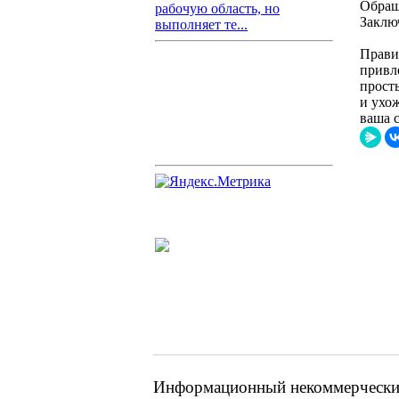
Обращ
рабочую область, но
Заклю
выполняет те...
Прави
привл
просты
и ухо
ваша с
Информационный некоммерческий 