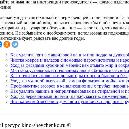
айте внимание на инструкции производителя — каждое изделие 
чение
льный уход за сантехникой из нержавеющей стали, эмали и фаян
екательный внешний вид, повысить срок службы и обеспечить 
х правил и регулярное обслуживание — залог того, что ванная к
женной. Не забывайте о необходимости использования подходящи
антехника будет радовать вас долгие годы.
Как удалить пятна с акриловой ванны или поддона душево
Чистка ковров и паласов с помощью пароочистителя и нар
Уход за фасадами кухонной мебели: как отмыть жир и сох
Мытьё хрустальных и стеклянных люстр: безопасные способ
Как почистить жалюзи и рольшторы от пыли быстро и без 
Уход за кухонной вытяжкой: замена фильтров и мойка жи
Профилактика засоров в канализационных трубах: народны
Как удалить накипь и неприятный запах из стиральной и
Уход за деревянными полами (паркет, массив, инженерная д
Чистка мягкой мебели в домашних условиях: народные сре
ресурс kino-shevchenko.ru ©