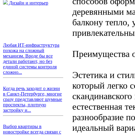
способов оформ
Дизайн и интерьер
деревянными ма
балкону тепло, 
привлекательны
Любая ИТ-инфраструктура
похожа на сложный
Преимущества о
механизм. Вроде бы все
детали работают, но без
единой системы контроля
сложно...
Эстетика и стил
который легко с
Когда речь заходит о жизни
скандинавского 
в Санкт-Петербурге, многие
сразу представляют шумные
естественная те
проспекты, плотную
застройку и...
разнообразие по
идеальный вари
Выбор квартиры в
новостройке всегда связан с