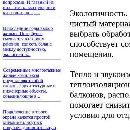
вопросами. И главный из
них – не только цена, но и
Экологичность.
кто строит, когда...
чистый материал
В последние годы выбор
выбрать обрабо
жилья в Петербурге
смещается в сторону
способствует с
районов, где есть баланс
между доступностью,
помещения.
экологией и...
Современные многоэтажные
Тепло и звукои
жилые комплексы
представляют собой
теплоизоляцион
сложные архитектурные и
инженерные объекты,
балконов, расп
объединяющие в...
помогает снизи
Подключение второго
условия для отд
экрана кажется простой
операцией: ноутбук
получает дополнительную