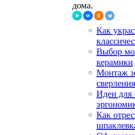
дома.
Как украс
классичес
Выбор мой
керамики
Монтаж зе
сверления
Идеи для 
эргономик
Как отрес
шпаклевк