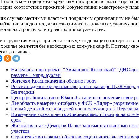
в Пионерском городском округе администрация выдала разрешен
оверив соответствие проектной документации кадастровому план
гих случаях местными властями подрядным организациям не был
набжение и водоотвод для возводимого на долевых условиях жилья
шения на строительство у застройщика уже истек.
ти нарушения могут привести к тому, что дольщики потеряют вл
их жилье окажется без необходимых коммуникаций. Поэтому сво
есах дольщика.
На реализацию проекта "Авиаполис Янковский" "ДНС-дев
размере 1 млрд. рублей
Жителям Краснокаменки обещают воду
Россия выделит кредитные средства в размере 11,38 млрд. 
Бангладеш
Центр реабилитации в Южно-Сахалинске поменяет свое р
Ленобласть намерена отобрать у ФСК «Лидер» разрешение
Новый детский сад для детей военнослужащих в Переваль
Возведение храма в честь Живоначальной Троицы на юге М
срок
Жилой квартал «Демидов Парк» занимается поисками вкла
участков
Строительство важных объектов социального значения вед