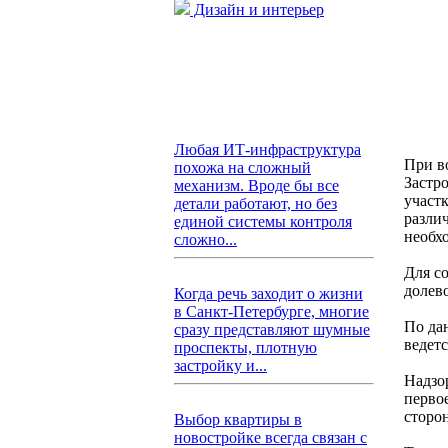
Дизайн и интерьер
Любая ИТ-инфраструктура
При в
похожа на сложный
Застр
механизм. Вроде бы все
участ
детали работают, но без
разли
единой системы контроля
необх
сложно...
Для с
долев
Когда речь заходит о жизни
в Санкт-Петербурге, многие
По да
сразу представляют шумные
ведет
проспекты, плотную
застройку и...
Надзо
перво
сторо
Выбор квартиры в
новостройке всегда связан с