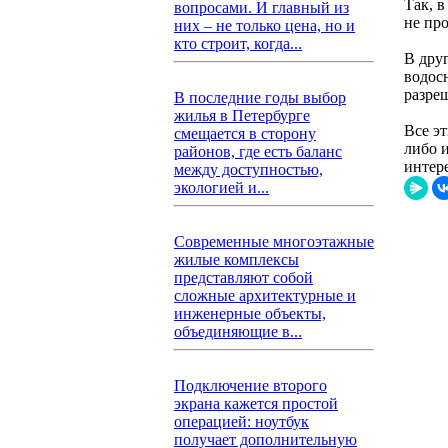
Так, 
вопросами. И главный из
не пр
них – не только цена, но и
кто строит, когда...
В дру
водос
разре
В последние годы выбор
жилья в Петербурге
Все э
смещается в сторону
либо 
районов, где есть баланс
интер
между доступностью,
экологией и...
Современные многоэтажные
жилые комплексы
представляют собой
сложные архитектурные и
инженерные объекты,
объединяющие в...
Подключение второго
экрана кажется простой
операцией: ноутбук
получает дополнительную