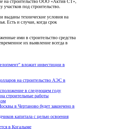
ие на строительство ООО «Актив СТ»,
у участков под строительство.
и выданы технические условия на
. Есть и случаи, когда срок
оженные ими в строительство средства
евременное их выявление всегда в
елопмент" вложит инвестиции в
долларов на строительство АЭС в
асположение в следующем году
 на строительные работы
ном
осквы в Чертаново будет закончено в
дчиков капитала с целью освоения
ется в Когалыме