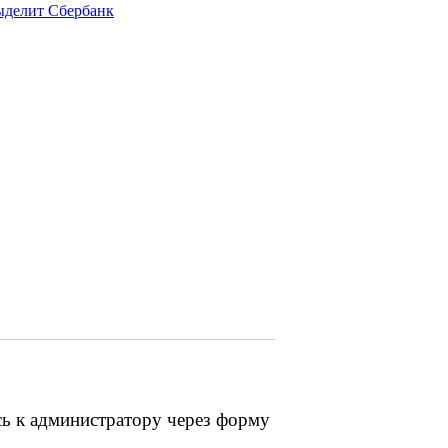
ыделит Сбербанк
сь к администратору через форму