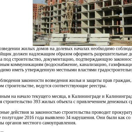
озведении жилых домов на долевых началах необходимо соблюдат
ойщик должен надлежащим образом оформить разрешительные до
ка под строительство, документацию, подтверждающую законнос
чным коммуникациям (водоснабжение, канализацию, газификация
одимо иметь утвержденную местными властями градостроитель
облюдения законности возведения жилья и защиты прав граждан
ом строительстве, ведутся соответствующие реестры.
нным на начало текущего месяца, в Калининграде и Калинингра
ся строительство 393 жилых объекта с привлечением денежных с
рные действия за законностью строительства проводит прокурат
е полугодие 2016 года выявлено 34 нарушения. Они были как со 
ны органов местного самоуправления.