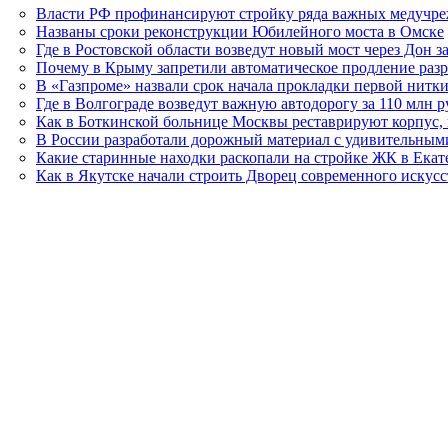
Власти РФ профинансируют стройку ряда важных медучр
Названы сроки реконструкции Юбилейного моста в Омске
Где в Ростовской области возведут новый мост через Дон з
Почему в Крыму запретили автоматическое продление разр
В «Газпроме» назвали срок начала прокладки первой нитк
Где в Волгограде возведут важную автодорогу за 110 млн 
Как в Боткинской больнице Москвы реставрируют корпус, 
В России разработали дорожный материал с удивительным
Какие старинные находки раскопали на стройке ЖК в Екат
Как в Якутске начали строить Дворец современного искус