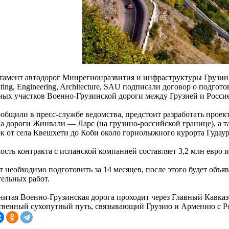
тамент автодорог Минрегионразвития и инфраструктуры Грузии
ting, Engineering, Architecture, SAU подписали договор о подгот
ных участков Военно-Грузинской дороги между Грузией и Росси
ообщили в пресс-службе ведомства, предстоит разработать проек
ка дороги Жинвали — Ларс (на грузино-российской границе), а 
ок от села Квешхети до Коби около горнолыжного курорта Гудаур
сть контракта с испанской компанией составляет 3,2 млн евро и 
 необходимо подготовить за 14 месяцев, после этого будет объя
тельных работ.
нитая Военно-Грузинская дорога проходит через Главный Кавказс
твенный сухопутный путь, связывающий Грузию и Армению с Р