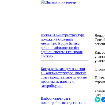
Дизайн и интерьер
Любая ИТ-инфраструктура
Депар
похожа на сложный
Consul
механизм. Вроде бы все
основ
детали работают, но без
единой системы контроля
Как с
сложно...
участ
участ
Когда речь заходит о жизни
Стоимо
в Санкт-Петербурге, многие
сразу представляют шумные
Проект
проспекты, плотную
строи
застройку и...
Знаме
единс
Выбор квартиры в
новостройке всегда связан с