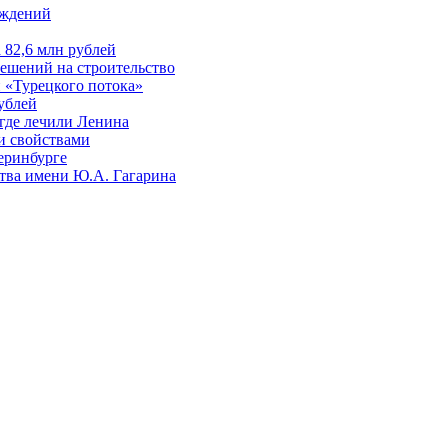
еждений
а 82,6 млн рублей
ешений на строительство
и «Турецкого потока»
рублей
где лечили Ленина
и свойствами
еринбурге
ства имени Ю.А. Гагарина