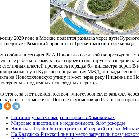
концу 2020 года в Москве появится развязка через пути Курског
я соединяет Рязанский проспект и Третье транспортное кольцо.
ом сообщили сегодня РИА Новости со ссылкой на пресс-релиз ст
тельные работы в рамках этого проекта планируется завершить з
 столичных властей проложить порядка 6,4 километра дорог. В и
нодорожные пути Курского направления МЖД, эстакада левопово
екта на Новохохловскую улицу и мост через реку Нищенка по Но
 построены 2 подземных пешеходных перехода.
о этого, за этот период построят многоуровневую развязку чере
ных дорог на участке от Шоссе Энтузиастов до Рязанского проспе
Гостиницу на 53 номера построят в Хамовниках
Мировые инвестиции в недвижимость бьют рекорды
Японская Toyoko Inn построит свой первый отель в Москве
На Калужско-Рижской линии метро запустили поезд новог