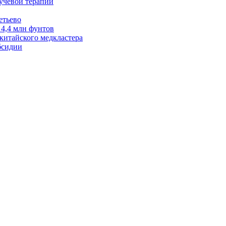
лучевой терапии
етьево
 4,4 млн фунтов
китайского медкластера
бсидии