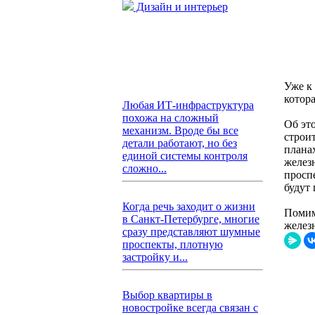
Дизайн и интерьер
Уже к 
котора
Любая ИТ-инфраструктура
похожа на сложный
Об эт
механизм. Вроде бы все
строи
детали работают, но без
планах
единой системы контроля
желез
сложно...
просп
будут
Когда речь заходит о жизни
Помим
в Санкт-Петербурге, многие
желез
сразу представляют шумные
проспекты, плотную
застройку и...
Выбор квартиры в
новостройке всегда связан с