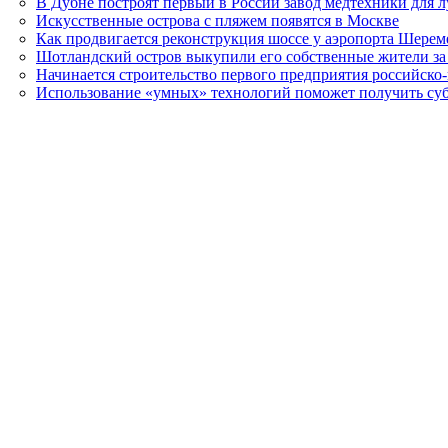
В Дубне построят первый в России завод медтехники для 
Искусственные острова с пляжем появятся в Москве
Как продвигается реконструкция шоссе у аэропорта Шерем
Шотландский остров выкупили его собственные жители за
Начинается строительство первого предприятия российско-
Использование «умных» технологий поможет получить су