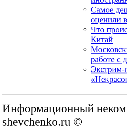
Самое де
оценили в
Что проис
Китай
Московск
работе с 
Экстрим-п
«Некрасо
Информационный некомм
shevchenko.ru ©