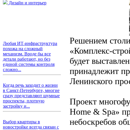
Дизайн и интерьер
Решением столи
Любая ИТ-инфраструктура
«Комплекс-стро
похожа на сложный
механизм. Вроде бы все
будет выставле
детали работают, но без
единой системы контроля
принадлежит пр
сложно...
Ленинского про
Когда речь заходит о жизни
в Санкт-Петербурге, многие
сразу представляют шумные
Проект многофу
проспекты, плотную
застройку и...
Home & Spa» пр
небоскребов об
Выбор квартиры в
новостройке всегда связан с