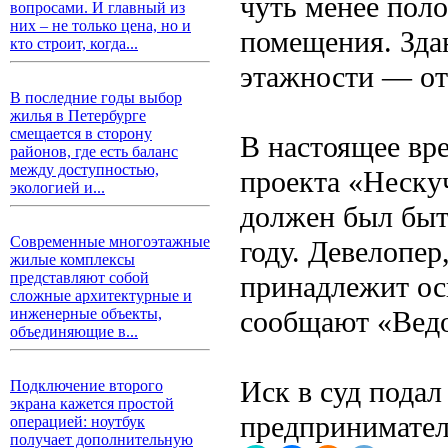
чуть менее пол
вопросами. И главный из
них – не только цена, но и
помещения. Зда
кто строит, когда...
этажности — от 
В последние годы выбор
жилья в Петербурге
смещается в сторону
В настоящее вре
районов, где есть баланс
между доступностью,
проекта «Неску
экологией и...
должен был быт
Современные многоэтажные
году. Девелопе
жилые комплексы
представляют собой
принадлежит ос
сложные архитектурные и
сообщают «Вед
инженерные объекты,
объединяющие в...
Иск в суд пода
Подключение второго
экрана кажется простой
предпринимател
операцией: ноутбук
получает дополнительную