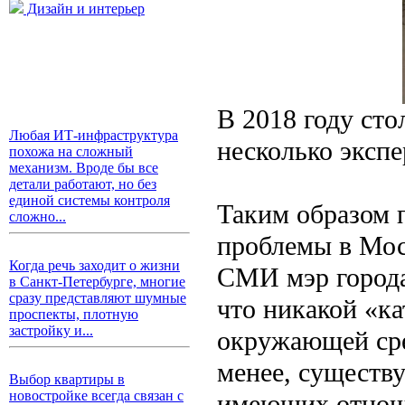
Дизайн и интерьер
В 2018 году сто
Любая ИТ-инфраструктура
несколько эксп
похожа на сложный
механизм. Вроде бы все
детали работают, но без
единой системы контроля
Таким образом 
сложно...
проблемы в Моск
Когда речь заходит о жизни
СМИ мэр города
в Санкт-Петербурге, многие
сразу представляют шумные
что никакой «ка
проспекты, плотную
застройку и...
окружающей сред
менее, существу
Выбор квартиры в
новостройке всегда связан с
имеющих отноше