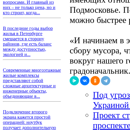
вопросами. И главный из
Подмосковье. П
них – не только цена, но и
кто строит, когда...
можно быстрее 
В последние годы выбор
жилья в Петербурге
«И начинаем в 
смещается в сторону
районов, где есть баланс
сбору мусора, 
между доступностью,
экологией и...
вокруг нашего 
градоначальник
Современные многоэтажные
жилые комплексы
представляют собой
сложные архитектурные и
инженерные объекты,
Под угро
объединяющие в...
Украиной
Подключение второго
Проект ст
экрана кажется простой
операцией: ноутбук
проспекте
получает дополнительную