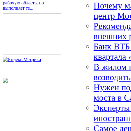
рабочую область, но
Почему м
выполняет те...
центр Мо
Рекоменда
внешних 
Банк ВТБ 
квартала
В жилом к
возводить
Нужен под
моста в С
Эксперты
иностранн
Самое де