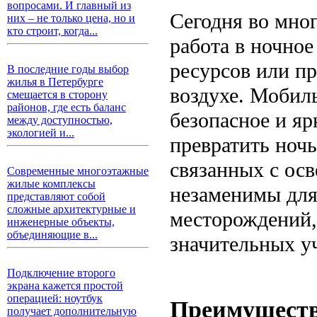
вопросами. И главный из
Сегодня во мно
них – не только цена, но и
кто строит, когда...
работа в ночное
ресурсов или п
В последние годы выбор
жилья в Петербурге
воздухе. Моби
смещается в сторону
районов, где есть баланс
безопасное и яр
между доступностью,
экологией и...
превратить ночь
связанных с ос
Современные многоэтажные
жилые комплексы
незаменимы для
представляют собой
сложные архитектурные и
месторождений,
инженерные объекты,
объединяющие в...
значительных уч
Подключение второго
экрана кажется простой
операцией: ноутбук
Преимуществ
получает дополнительную