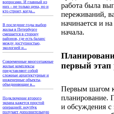
вопросами. И главный из
работа была вы
них – не только цена, но и
кто строит, когда...
переживаний, ва
начинается и на
В последние годы выбор
жилья в Петербурге
начала.
смещается в сторону
районов, где есть баланс
между доступностью,
экологией и...
Планирование
Современные многоэтажные
первый этап
жилые комплексы
представляют собой
сложные архитектурные и
инженерные объекты,
объединяющие в...
Первым шагом к
планирование. 
Подключение второго
экрана кажется простой
и обсуждения с
операцией: ноутбук
получает дополнительную