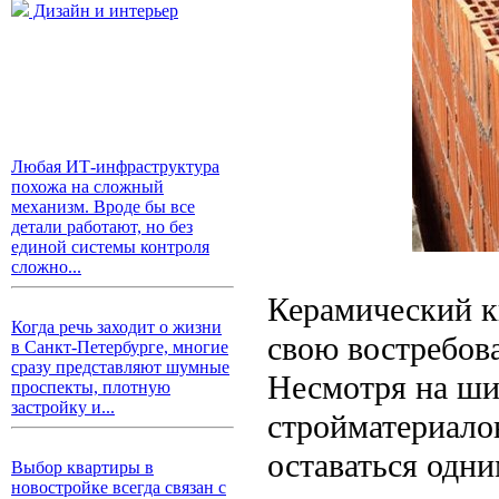
Дизайн и интерьер
Любая ИТ-инфраструктура
похожа на сложный
механизм. Вроде бы все
детали работают, но без
единой системы контроля
сложно...
Керамический ки
Когда речь заходит о жизни
свою востребов
в Санкт-Петербурге, многие
сразу представляют шумные
Несмотря на ш
проспекты, плотную
застройку и...
стройматериало
оставаться одн
Выбор квартиры в
новостройке всегда связан с