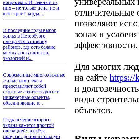
универсальных в
вопросами. И главный из
них – не только цена, но и
отличительные 
кто строит, когда...
позволяют испо
В последние годы выбор
зонах и условия
жилья в Петербурге
смещается в сторону
эффективности.
районов, где есть баланс
между доступностью,
экологией и...
Для многих люд
на сайте
https://
Современные многоэтажные
жилые комплексы
и долговечность
представляют собой
сложные архитектурные и
виды строитель
инженерные объекты,
объединяющие в...
объектов.
Подключение второго
экрана кажется простой
операцией: ноутбук
Виды керамич
получает дополнительную