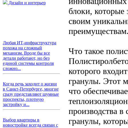
инновационных
Дизайн и интерьер
блоки, которые
своим уникальн
преимуществам
Любая ИТ-инфраструктура
похожа на сложный
Что такое поли
механизм. Вроде бы все
детали работают, но без
Полистиролбето
единой системы контроля
сложно...
которого входит
гранулы. Этот м
Когда речь заходит о жизни
что обеспечива
в Санкт-Петербурге, многие
сразу представляют шумные
теплоизоляцион
проспекты, плотную
застройку и...
производства в
гранулы, котор
Выбор квартиры в
новостройке всегда связан с