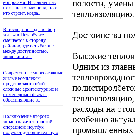
полости, умен
вопросами. И главный из
них – не только цена, но и
теплоизоляцию.
кто строит, когда...
В последние годы выбор
Достоинства по
жилья в Петербурге
смещается в сторону
районов, где есть баланс
между доступностью,
Высокие теплои
экологией и...
Одним из главн
Современные многоэтажные
теплопроводност
жилые комплексы
представляют собой
полистиролбето
сложные архитектурные и
инженерные объекты,
теплоизоляцию, 
объединяющие в...
расходы на ото
Подключение второго
особенно актуа
экрана кажется простой
операцией: ноутбук
промышленных о
получает дополнительную