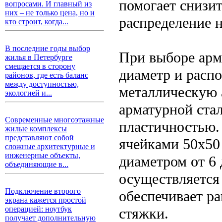
помогает снизит
вопросами. И главный из
них – не только цена, но и
распределение 
кто строит, когда...
В последние годы выбор
При выборе арм
жилья в Петербурге
смещается в сторону
диаметр и расп
районов, где есть баланс
между доступностью,
металлическую 
экологией и...
арматурной ста
Современные многоэтажные
пластичностью.
жилые комплексы
представляют собой
ячейками 50x50
сложные архитектурные и
инженерные объекты,
диаметром от 6
объединяющие в...
осуществляется 
Подключение второго
обеспечивает р
экрана кажется простой
операцией: ноутбук
стяжки.
получает дополнительную