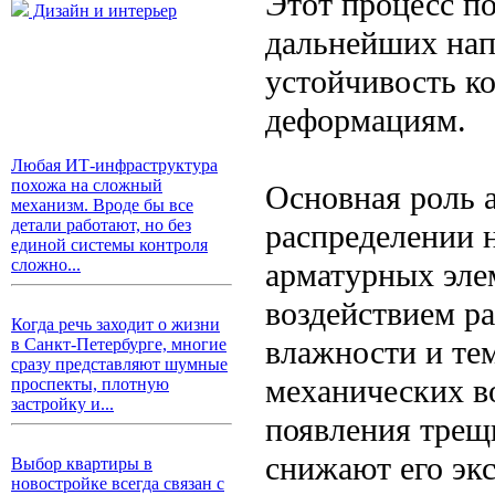
Этот процесс п
Дизайн и интерьер
дальнейших нап
устойчивость к
деформациям.
Любая ИТ-инфраструктура
похожа на сложный
Основная роль 
механизм. Вроде бы все
детали работают, но без
распределении 
единой системы контроля
сложно...
арматурных эле
воздействием р
Когда речь заходит о жизни
влажности и те
в Санкт-Петербурге, многие
сразу представляют шумные
механических во
проспекты, плотную
застройку и...
появления трещ
снижают его эк
Выбор квартиры в
новостройке всегда связан с