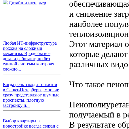
обеспечивающая
Дизайн и интерьер
и снижение затр
наиболее попул
теплоизоляцион
Этот материал 
Любая ИТ-инфраструктура
похожа на сложный
которые делают
механизм. Вроде бы все
детали работают, но без
различных видо
единой системы контроля
сложно...
Что такое пено
Когда речь заходит о жизни
в Санкт-Петербурге, многие
сразу представляют шумные
проспекты, плотную
Пенополиуретан
застройку и...
получаемый в ре
Выбор квартиры в
В результате об
новостройке всегда связан с