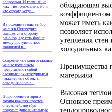
вопросами. И главный из
обладающая выс
них – не только цена, но и
кто строит, когда...
коэффициентом 
может иметь ка
В последние годы выбор
жилья в Петербурге
позволяет испол
смещается в сторону
утепления стен
районов, где есть баланс
между доступностью,
холодильных ка
экологией и...
Современные многоэтажные
Преимущества п
жилые комплексы
представляют собой
материала
сложные архитектурные и
инженерные объекты,
объединяющие в...
Высокая теплои
Подключение второго
Основное преим
экрана кажется простой
операцией: ноутбук
теплопроводност
получает дополнительную