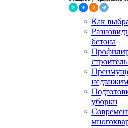
Как выбр
Разновид
бетона
Профилир
строитель
Преимуще
недвижим
Подготовк
уборки
Современ
многоква