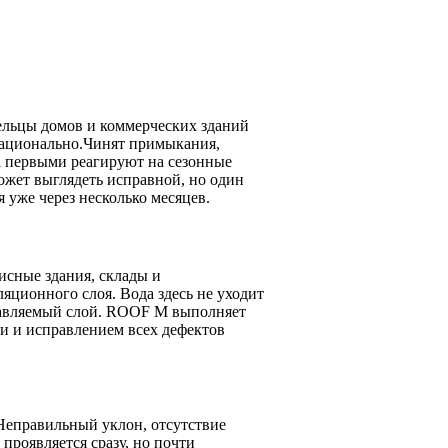
ельцы домов и коммерческих зданий
рационально.Чинят примыкания,
а первыми реагируют на сезонные
ожет выглядеть исправной, но один
 уже через несколько месяцев.
исные здания, склады и
яционного слоя. Вода здесь не уходит
лавляемый слой. ROOF M выполняет
и и исправлением всех дефектов
Неправильный уклон, отсутствие
проявляется сразу, но почти