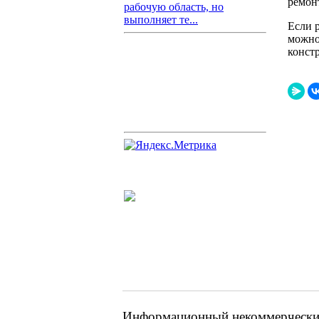
ремон
рабочую область, но
выполняет те...
Если р
можно
конст
Информационный некоммерческий 