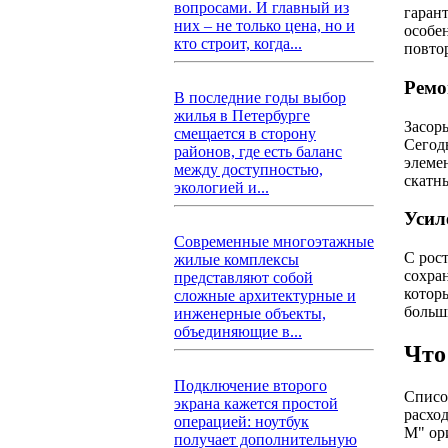
вопросами. И главный из
гаран
них – не только цена, но и
особе
кто строит, когда...
повто
Ремо
В последние годы выбор
жилья в Петербурге
Засор
смещается в сторону
Сегод
районов, где есть баланс
элемен
между доступностью,
скатн
экологией и...
Усил
Современные многоэтажные
С рост
жилые комплексы
сохра
представляют собой
котор
сложные архитектурные и
больш
инженерные объекты,
объединяющие в...
Что
Подключение второго
Списо
экрана кажется простой
расхо
операцией: ноутбук
M" ор
получает дополнительную