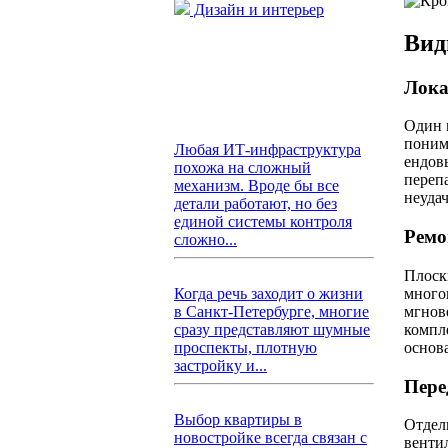
Дизайн и интерьер
Вид
Лока
Один 
поним
Любая ИТ-инфраструктура
ендов
похожа на сложный
переп
механизм. Вроде бы все
неуда
детали работают, но без
единой системы контроля
Ремо
сложно...
Плоск
много
Когда речь заходит о жизни
мгнов
в Санкт-Петербурге, многие
компл
сразу представляют шумные
основ
проспекты, плотную
застройку и...
Пере
Выбор квартиры в
Отдел
новостройке всегда связан с
вентил