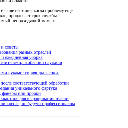
квы и области.
ё чаще на этапе, когда проблему ещё
вле, продлевает срок службы
самый неподходящий момент.
 и советы
ебования разных отраслей
 и ежедневная уборка
отнителями, чтобы они служили
ими руками: гирлянды, венки,
) после соответствующей обработки
оздания уникального фартука
а, фанеры или пробки
в квартире для выращивания зелени
или кресле, не будучи профессионалом