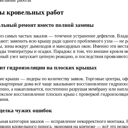
ы кровельных работ
льный ремонт вместо полной замены
из самых частых заказов — точечное устранение дефектов. Влад
ают: заменить всю крышу ради одного проблемного узла — не 
ы, зоны вокруг дымоходов и мансардных окон. Именно эти мест
ады температуры и осадки. Парадокс в том, что внешне кровля м
чный узел запускает цепную реакцию, и последствия проявляются
нт гидроизоляции на плоских крышах
ие крыши — лидеры по количеству заявок. Торговые центры, оф
квартирные дома всё чаще заказывают восстановление гидроизол
енно, а накапливается, постепенно разрушая мембрану или нап
ексное восстановление плоских крыш с проверкой гидроизоляци
ания.
делка чужих ошибок
ьная категория заказов — исправление некорректного монтажа. 
яции кровельного пирога, экономия на крепеже — всё это редко 