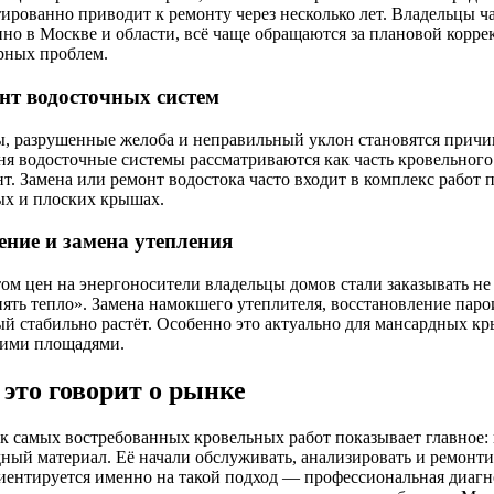
тированно приводит к ремонту через несколько лет. Владельцы ч
нно в Москве и области, всё чаще обращаются за плановой корре
рных проблем.
нт водосточных систем
ы, разрушенные желоба и неправильный уклон становятся причи
ня водосточные системы рассматриваются как часть кровельного
т. Замена или ремонт водостока часто входит в комплекс работ 
ых и плоских крышах.
ение и замена утепления
ом цен на энергоносители владельцы домов стали заказывать не 
нять тепло». Замена намокшего утеплителя, восстановление пар
ый стабильно растёт. Особенно это актуально для мансардных к
ими площадями.
 это говорит о рынке
к самых востребованных кровельных работ показывает главное:
дный материал. Её начали обслуживать, анализировать и ремон
иентируется именно на такой подход — профессиональная диагн