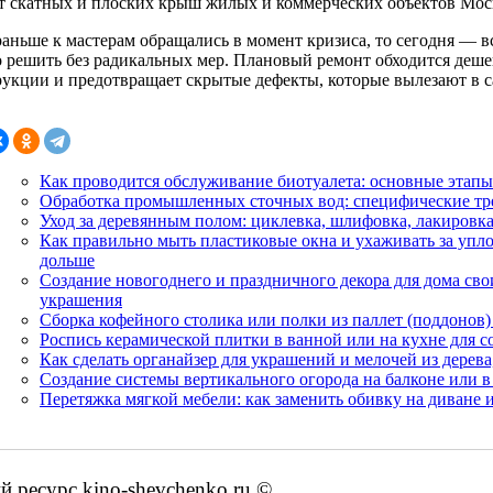
т скатных и плоских крыш жилых и коммерческих объектов Мос
аньше к мастерам обращались в момент кризиса, то сегодня — вс
 решить без радикальных мер. Плановый ремонт обходится деше
рукции и предотвращает скрытые дефекты, которые вылезают в 
Как проводится обслуживание биотуалета: основные этапы
Обработка промышленных сточных вод: специфические тр
Уход за деревянным полом: циклевка, шлифовка, лакировка
Как правильно мыть пластиковые окна и ухаживать за упл
дольше
Создание новогоднего и праздничного декора для дома сво
украшения
Сборка кофейного столика или полки из паллет (поддонов
Роспись керамической плитки в ванной или на кухне для с
Как сделать органайзер для украшений и мелочей из дерев
Создание системы вертикального огорода на балконе или 
Перетяжка мягкой мебели: как заменить обивку на диване 
ресурс kino-shevchenko.ru ©