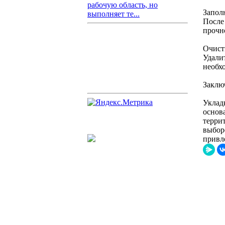
рабочую область, но
Запол
выполняет те...
После
прочн
Очист
Удали
необх
Заклю
Уклад
основ
терри
выбор
привл