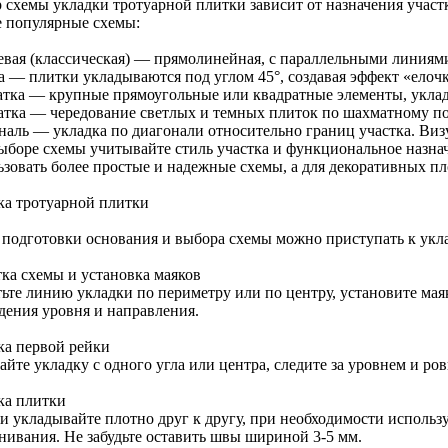
 схемы укладки тротуарной плитки зависит от назначения участк
 популярные схемы:
евая (классическая) — прямолинейная, с параллельными линиями
а — плитки укладываются под углом 45°, создавая эффект «елоч
атка — крупные прямоугольные или квадратные элементы, укла
тка — чередование светлых и темных плиток по шахматному по
наль — укладка по диагонали относительно границ участка. Виз
ыборе схемы учитывайте стиль участка и функциональное назна
ьзовать более простые и надежные схемы, а для декоративных п
ка тротуарной плитки
 подготовки основания и выбора схемы можно приступать к укла
тка схемы и установка маяков
тьте линию укладки по периметру или по центру, установите мая
дения уровня и направления.
ка первой рейки
йте укладку с одного угла или центра, следите за уровнем и ро
ка плитки
и укладывайте плотно друг к другу, при необходимости использ
нивания. Не забудьте оставить швы шириной 3-5 мм.