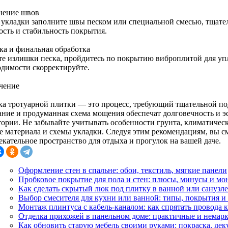
нение швов
 укладки заполните швы песком или специальной смесью, тщател
ость и стабильность покрытия.
ка и финальная обработка
те излишки песка, пройдитесь по покрытию виброплитой для упл
одимости скорректируйте.
чение
ка тротуарной плитки — это процесс, требующий тщательной по
ание и продуманная схема мощения обеспечат долговечность и 
тории. Не забывайте учитывать особенности грунта, климатическ
е материала и схемы укладки. Следуя этим рекомендациям, вы с
екательное пространство для отдыха и прогулок на вашей даче.
Оформление стен в спальне: обои, текстиль, мягкие панели
Пробковое покрытие для пола и стен: плюсы, минусы и мо
Как сделать скрытый люк под плитку в ванной или санузле
Выбор смесителя для кухни или ванной: типы, покрытия 
Монтаж плинтуса с кабель-каналом: как спрятать провода 
Отделка прихожей в панельном доме: практичные и немар
Как обновить старую мебель своими руками: покраска, де