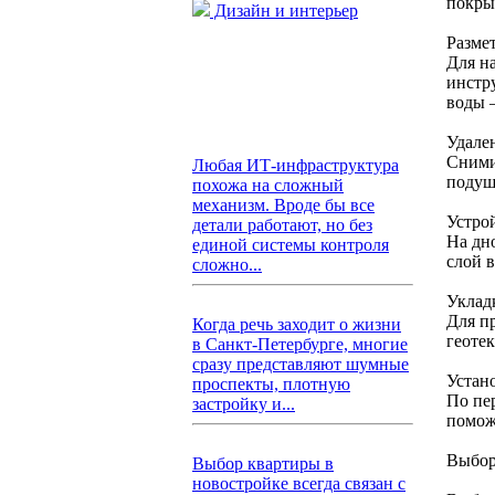
покрыт
Дизайн и интерьер
Разме
Для н
инстр
воды 
Удале
Сними
Любая ИТ-инфраструктура
подуш
похожа на сложный
механизм. Вроде бы все
Устро
детали работают, но без
На дн
единой системы контроля
слой 
сложно...
Уклад
Для п
Когда речь заходит о жизни
геотек
в Санкт-Петербурге, многие
сразу представляют шумные
Устан
проспекты, плотную
По пе
застройку и...
помож
Выбор
Выбор квартиры в
новостройке всегда связан с