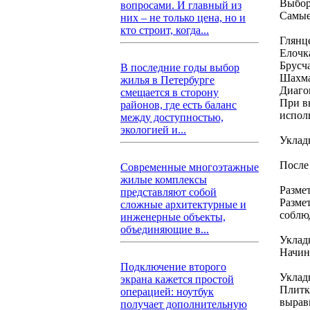
Выбор
вопросами. И главный из
Самые
них – не только цена, но и
кто строит, когда...
Глянц
Елочк
Брусч
В последние годы выбор
Шахма
жилья в Петербурге
Диаго
смещается в сторону
При в
районов, где есть баланс
испол
между доступностью,
экологией и...
Уклад
После
Современные многоэтажные
жилые комплексы
Разме
представляют собой
Разме
сложные архитектурные и
соблю
инженерные объекты,
объединяющие в...
Уклад
Начина
Подключение второго
Уклад
экрана кажется простой
Плитк
операцией: ноутбук
вырав
получает дополнительную