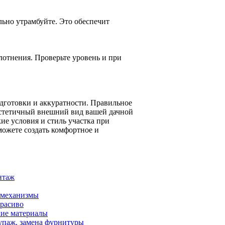
ьно утрамбуйте. Это обеспечит
отнения. Проверьте уровень и при
дготовки и аккуратности. Правильное
эстетичный внешний вид вашей дачной
ие условия и стиль участка при
можете создать комфортное и
нтаж
и механизмы
красиво
кие материалы
купаж, замена фурнитуры