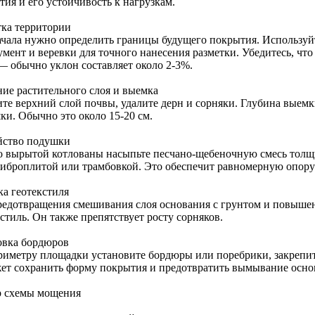
ия и его устойчивость к нагрузкам.
тка территории
ачала нужно определить границы будущего покрытия. Использу
умент и веревки для точного нанесения разметки. Убедитесь, что
— обычно уклон составляет около 2-3%.
ние растительного слоя и выемка
те верхний слой почвы, удалите дерн и сорняки. Глубина выемк
ки. Обычно это около 15-20 см.
йство подушки
о вырытой котлованы насыпьте песчано-щебеночную смесь толщ
виброплитой или трамбовкой. Это обеспечит равномерную опору
ка геотекстиля
редотвращения смешивания слоя основания с грунтом и повыше
стиль. Он также препятствует росту сорняков.
овка бордюров
риметру площадки установите бордюры или поребрики, закрепи
ет сохранить форму покрытия и предотвратить вымывание осно
 схемы мощения