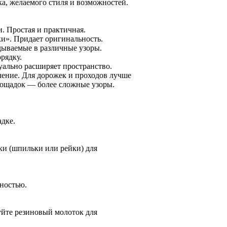
а, желаемого стиля и возможностей.
. Простая и практичная.
ки». Придает оригинальность.
дываемые в различные узоры.
рядку.
уально расширяет пространство.
чение. Для дорожек и проходов лучше
лощадок — более сложные узоры.
дке.
ки (шпильки или рейки) для
вностью.
уйте резиновый молоток для