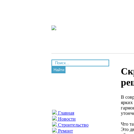
Ск
Найти
ре
В сов
ярких
гармо
Главная
утонч
Новости
Что т
Строительство
Это д
Ремонт