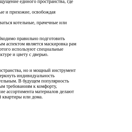
щущение единого пространства, где
ые и прихожие, освобождая
аться котельные, прачечные или
обходимо правильно подготовить
ым аспектом является маскировка рам
 этого используют специальные
туре и цвету с дверью.
остранства, но и мощный инструмент
черкнуть индивидуальность
ательным. В будущем популярность
ым требованиям к комфорту,
ие ассортимента материалов делают
 квартиры или дома.