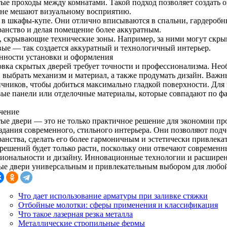
ые проходы между комнатами. Такой подход позволяет создать о
 не мешают визуальному восприятию.
 в шкафы-купе. Они отлично вписываются в спальни, гардеробн
ранство и делая помещение более аккуратным.
, скрывающие технические зоны. Например, за ними могут скрыв
вые — так создается аккуратный и технологичный интерьер.
нности установки и оформления
овка скрытых дверей требует точности и профессионализма. Не
, выбрать механизм и материал, а также продумать дизайн. Важн
ичников, чтобы добиться максимально гладкой поверхности. Для
вые панели или отделочные материалы, которые совпадают по фак
чение
ые двери — это не только практичное решение для экономии пр
оздания современного, стильного интерьера. Они позволяют под
ранства, сделать его более гармоничным и эстетически привлек
 решений будет только расти, поскольку они отвечают современн
иональности и дизайну. Инновационные технологии и расширен
ые двери универсальным и привлекательным выбором для любой
Что дает использование арматуры при заливке стяжки
Отбойные молотки: сферы применения и классификация
Что такое лазерная резка металла
Металлические стропильные фермы