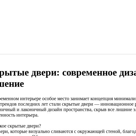
рытые двери: современное диз
шение
ременном интерьере особое место занимает концепция минимали
 трендов последних лет стали скрытые двери — инновационное р
ничный и лаконичный дизайн пространства, скрыв все лишние э
енность интерьера.
акое скрытые двери?
вери, которые визуально сливаются с окружающей стеной, благод