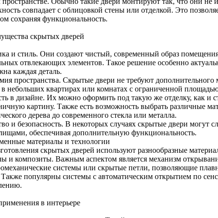
 пространстве. Обычно такие двери монтируют так, что они не 
хность совпадает с облицовкой стены или отделкой. Это позволя
том сохраняя функциональность.
ущества скрытых дверей
ика и стиль. Они создают чистый, современный образ помещения,
льных отвлекающих элементов. Такое решение особенно актуаль
жна каждая деталь.
мия пространства. Скрытые двери не требуют дополнительного м
 в небольших квартирах или комнатах с ограниченной площадью
ть в дизайне. Их можно оформить под такую же отделку, как и с
ничную картину. Также есть возможность выбрать различные ма
ческого дерева до современного стекла или металла.
тво и безопасность. В некоторых случаях скрытые двери могут
лищами, обеспечивая дополнительную функциональность.
менные материалы и технологии
зготовления скрытых дверей используют разнообразные материал
лы и композиты. Важным аспектом является механизм открывани
ромеханические системы или скрытые петли, позволяющие плавн
. Также популярны системы с автоматическим открытием по се
лению.
применения в интерьере