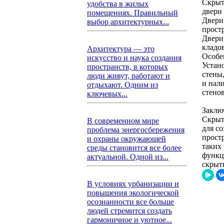
Скрыт
удобства в жилых
двери
помещениях. Правильный
Двери
выбор архитектурных...
прост
Двери
кладо
Архитектура — это
Особе
искусство и наука создания
Устан
пространств, в которых
стены
люди живут, работают и
и нал
отдыхают. Одним из
стено
ключевых...
Заклю
Скрыт
В современном мире
для с
проблема энергосбережения
прост
и охраны окружающей
таких
среды становится все более
функц
актуальной. Одной из...
скрыт
В условиях урбанизации и
повышения экологической
осознанности все больше
людей стремится создать
гармоничное и уютное...