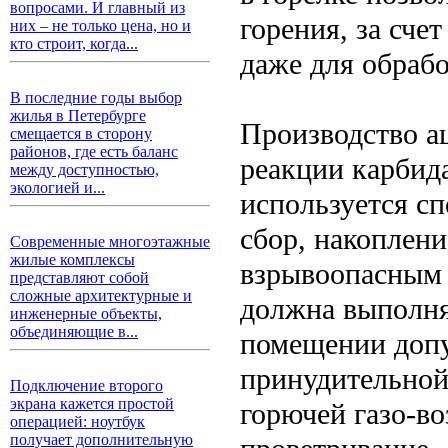
вопросами. И главный из
горения, за сче
них – не только цена, но и
кто строит, когда...
даже для обрабо
В последние годы выбор
жилья в Петербурге
Производство а
смещается в сторону
районов, где есть баланс
реакции карбида
между доступностью,
экологией и...
используется с
сбор, накоплени
Современные многоэтажные
жилые комплексы
взрывоопасным 
представляют собой
сложные архитектурные и
должна выполня
инженерные объекты,
объединяющие в...
помещении допу
принудительной
Подключение второго
экрана кажется простой
горючей газо-в
операцией: ноутбук
получает дополнительную