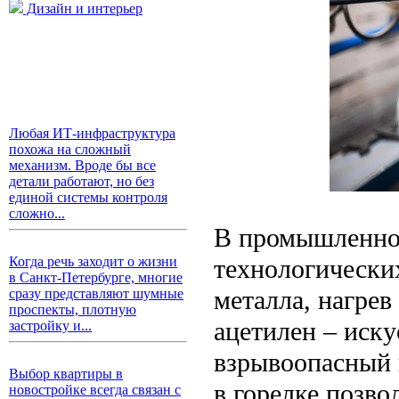
Дизайн и интерьер
Любая ИТ-инфраструктура
похожа на сложный
механизм. Вроде бы все
детали работают, но без
единой системы контроля
сложно...
В промышленнос
технологических
Когда речь заходит о жизни
в Санкт-Петербурге, многие
металла, нагрев
сразу представляют шумные
проспекты, плотную
ацетилен – иск
застройку и...
взрывоопасный 
Выбор квартиры в
в горелке позво
новостройке всегда связан с