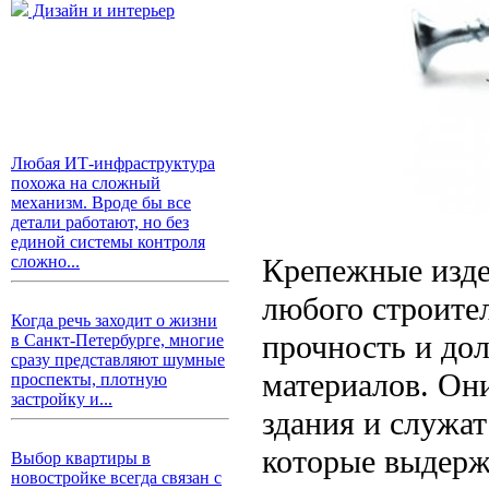
Дизайн и интерьер
Любая ИТ-инфраструктура
похожа на сложный
механизм. Вроде бы все
детали работают, но без
единой системы контроля
Крепежные изде
сложно...
любого строител
Когда речь заходит о жизни
прочность и до
в Санкт-Петербурге, многие
сразу представляют шумные
материалов. Он
проспекты, плотную
застройку и...
здания и служа
которые выдерж
Выбор квартиры в
новостройке всегда связан с