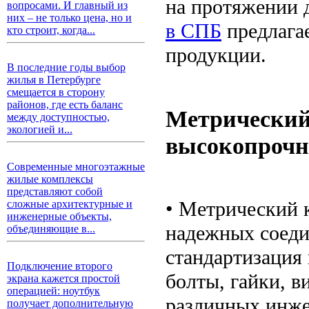
на протяжении 
вопросами. И главный из
них – не только цена, но и
в СПБ
предлагае
кто строит, когда...
продукции.
В последние годы выбор
жилья в Петербурге
смещается в сторону
районов, где есть баланс
Метрический
между доступностью,
экологией и...
высокопрочн
Современные многоэтажные
жилые комплексы
представляют собой
• Метрический 
сложные архитектурные и
инженерные объекты,
надежных соеди
объединяющие в...
стандартизация 
Подключение второго
болты, гайки, 
экрана кажется простой
операцией: ноутбук
различных инже
получает дополнительную