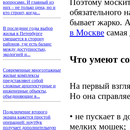
Поэтому москит
вопросами. И главный из
них – не только цена, но и
обязательного н
кто строит, когда...
бывает жарко. А
В последние годы выбор
в Москве
самая 
жилья в Петербурге
смещается в сторону
районов, где есть баланс
между доступностью,
экологией и...
Что умеют с
Современные многоэтажные
жилые комплексы
представляют собой
На первый взгля
сложные архитектурные и
инженерные объекты,
Но она справляе
объединяющие в...
Подключение второго
• не пускает в 
экрана кажется простой
операцией: ноутбук
мелких мошек;
получает дополнительную