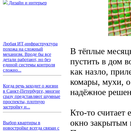
Дизайн и интерьер
Любая ИТ-инфраструктура
В тёплые месяц
похожа на сложный
механизм. Вроде бы все
пустить в дом в
детали работают, но без
единой системы контроля
как назло, прил
сложно...
комары, мухи, о
Когда речь заходит о жизни
надёжное решен
в Санкт-Петербурге, многие
сразу представляют шумные
проспекты, плотную
застройку и...
Кто-то считает 
окно закрытым 
Выбор квартиры в
новостройке всегда связан с